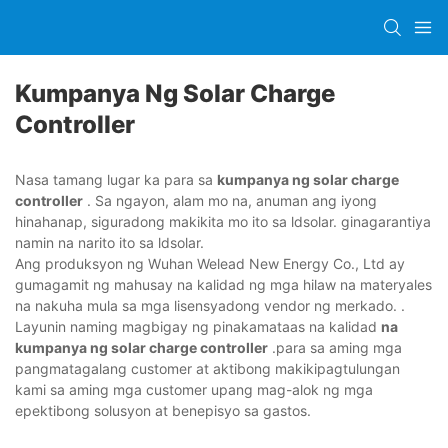
Kumpanya Ng Solar Charge
Controller
Nasa tamang lugar ka para sa
kumpanya ng solar charge
controller
. Sa ngayon, alam mo na, anuman ang iyong
hinahanap, siguradong makikita mo ito sa ldsolar. ginagarantiya
namin na narito ito sa ldsolar.
Ang produksyon ng Wuhan Welead New Energy Co., Ltd ay
gumagamit ng mahusay na kalidad ng mga hilaw na materyales
na nakuha mula sa mga lisensyadong vendor ng merkado. .
Layunin naming magbigay ng pinakamataas na kalidad
na
kumpanya ng solar charge controller
.para sa aming mga
pangmatagalang customer at aktibong makikipagtulungan
kami sa aming mga customer upang mag-alok ng mga
epektibong solusyon at benepisyo sa gastos.