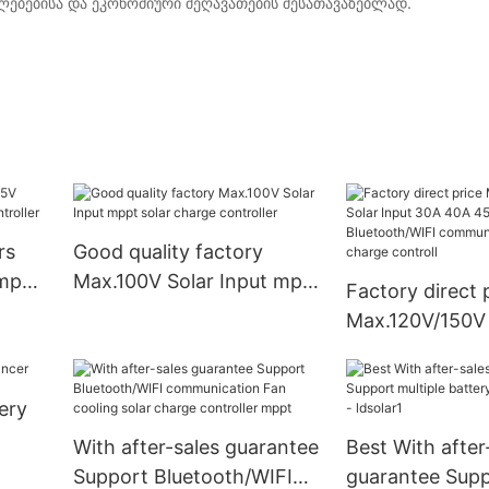
ებებისა და ეკონომიური შეღავათების შესათავაზებლად.
rs
Good quality factory
 mppt
Max.100V Solar Input mppt
Factory direct 
er
solar charge controller
Max.120V/150V 
30A 40A 45A 6
Bluetooth/WIFI
ery
communication
charge controll
With after-sales guarantee
Best With after
Support Bluetooth/WIFI
guarantee Sup