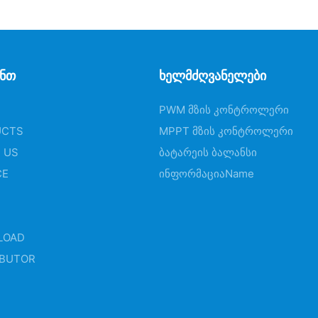
ანთ
Ხელმძღვანელები
PWM Მზის Კონტროლერი
UCTS
MPPT Მზის Კონტროლერი
 US
Ბატარეის Ბალანსი
CE
ᲘნფორმაციაName
LOAD
IBUTOR