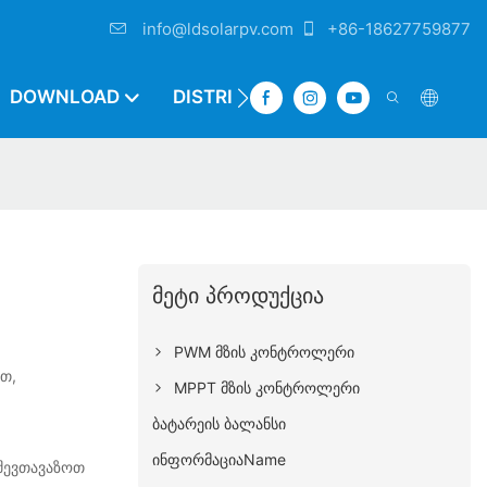
info@ldsolarpv.com
+86-18627759877
DOWNLOAD
DISTRIBUTOR
ᲛᲔᲢᲘ ᲞᲠᲝᲓᲣᲥᲪᲘᲐ
PWM მზის კონტროლერი
ეთ,
MPPT მზის კონტროლერი
ბატარეის ბალანსი
ინფორმაციაName
შევთავაზოთ