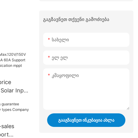
გაგზავნეთ თქვენი გამოძიება
Სახელი
Ელ Ელ
Კმაყოფილი
price
Solar Input
0A Support
 mppt
ᲒᲐᲐᲒᲖᲐᲕᲜᲔᲗ ᲘᲜᲙᲣᲑᲐᲪᲘᲐ ᲐᲮᲚᲐ
-sales
port