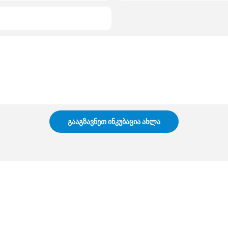
ᲒᲐᲐᲒᲖᲐᲕᲜᲔᲗ ᲘᲜᲙᲣᲑᲐᲪᲘᲐ ᲐᲮᲚᲐ