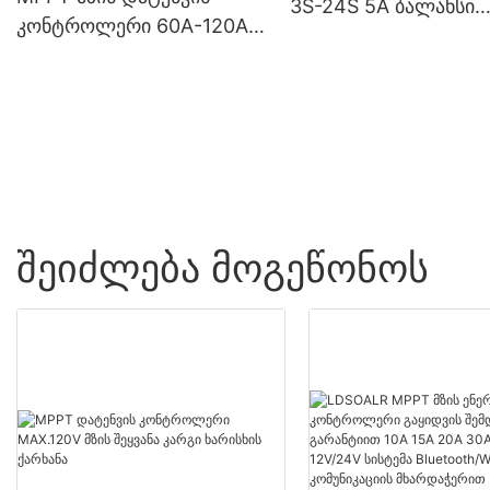
3S-24S 5A ბალანსი
კონტროლერი 60A-120A
მიმდინარე Li-Ion Lif
12V 24V 48V მაღალი
ლითიუმის ბატარეის
ეფექტურობის ენერგიის
პაკეტი 24V 48V
მენეჯმენტი მზის
სისტემებისთვის
ᲨᲔᲘᲫᲚᲔᲑᲐ ᲛᲝᲒᲔᲬᲝᲜᲝᲡ