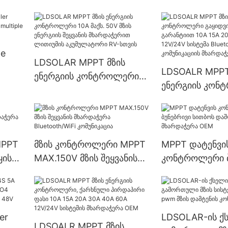
communication Fan
multiple batter
cooling solar charge
Company - ldso
controller mppt
ge
LDSOLAR MPPT მზის
LDSOALR MPPT
ენერგიის კონტროლერი
rt
ენერგიის კონ
10A მაქს. 50V მზის
s
გაყიდვის შემდ
ენერგიის შეყვანის
გარანტიით 10A
მხარდაჭერით ლითიუმის
30A 40A 60A 1
აკუმულატორი RV-სთვის
სისტემა Blueto
MPPT
მზის კონტროლერი MPPT
MPPT დატენვი
კომუნიკაციის
ყისი
MAX.150V მზის შეყვანის
კონტროლერი ბ
მხარდაჭერით
მხარდაჭერა
სითბოს დაშლა
Bluetooth/WiFi
მხარდაჭერა O
კომუნიკაცია
er
LDSOLAR-ის ქ
LDSOALR MPPT მზის