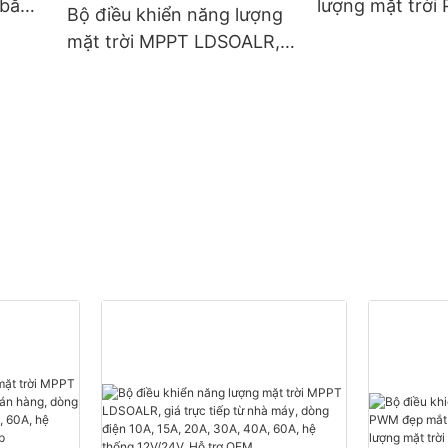
 bằng
lượng mặt trời
Bộ điều khiển năng lượng
N
mắt dành cho 
mặt trời MPPT LDSOALR,
Gói
năng lượng mặt
giá trực tiếp từ nhà máy,
lập LDSOLAR.
dòng điện 10A, 15A, 20A,
30A, 40A, 60A, hệ thống
12V/24V. Hỗ trợ OEM.