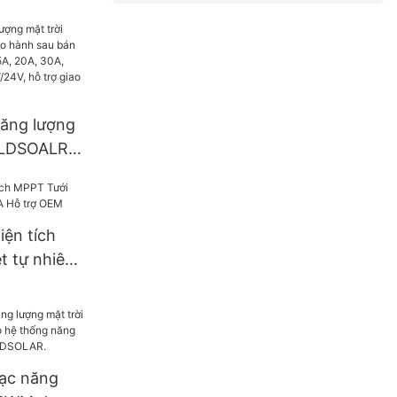
y types
lar1
năng lượng
 LDSOALR
au bán
n 10A, 15A,
 60A, hệ
iện tích
 hỗ trợ giao
t tự nhiên
WIFI.
rợ OEM
sạc năng