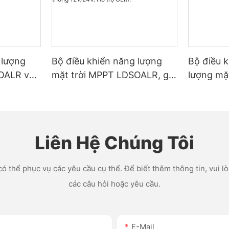
 lượng
Bộ điều khiển năng lượng
Bộ điều 
OALR với
mặt trời MPPT LDSOALR, giá
lượng mặ
hàng,
trực tiếp từ nhà máy, dòng
dành cho
, 20A,
điện 10A, 15A, 20A, 30A,
lượng mặt
thống
40A, 60A, hệ thống 12V/24V.
LDSOLAR
o tiếp
Hỗ trợ OEM.
Liên Hệ Chúng Tôi
ó thể phục vụ các yêu cầu cụ thể. Để biết thêm thông tin, vui lòn
các câu hỏi hoặc yêu cầu.
E-Mail