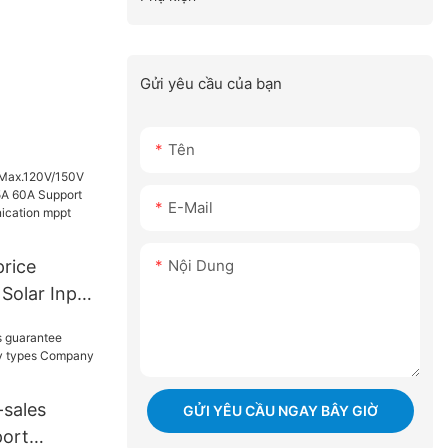
Gửi yêu cầu của bạn
Tên
E-Mail
Nội Dung
price
Solar Input
0A Support
 mppt
-sales
GỬI YÊU CẦU NGAY BÂY GIỜ
port