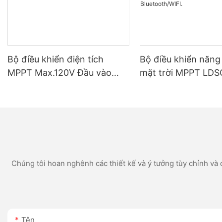
Bộ điều khiển điện tích
Bộ điều khiển năng
MPPT Max.120V Đầu vào
mặt trời MPPT LDS
năng lượng mặt trời Chất
bảo hành sau bán 
lượng tốt Nhà máy
dòng điện 10A, 15A
30A, 40A, 60A, hệ 
12V/24V, hỗ trợ gia
Bluetooth/WIFI.
Chúng tôi hoan nghênh các thiết kế và ý tưởng tùy chỉnh và c
Tên