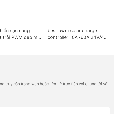
khiển sạc năng
best pwm solar charge
t trời PWM đẹp mắt
controller 10A~60A 24V/48V
 hệ thống năng
Auto Support multiple
 trời độc lập
battery types
.
g truy cập trang web hoặc liên hệ trực tiếp với chúng tôi với