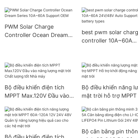
PWM Solar Charge
best pwm solar char
Controller Ocean Dream
controller 10A~60A
Series 10A~60A Support
24V/48V Auto Suppo
OEM
multiple battery type
Bộ điều khiển điện tích
Bộ điều khiển năng l
MPPT Max.120V Đầu vào
mặt trời hỗ trợ MPPT
năng lượng mặt trời Chất
trợ khởi động năng l
lượng tốt Nhà máy
mặt trời
Bộ cân bằng pin thô
Bộ điều khiển điện tích