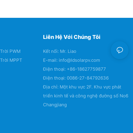
Liên Hệ Với Chúng Tôi
 Trời PWM
Kết nối: Mr. Liao
 Trời MPPT
E-mail:
info@ldsolarpv.com
Điện thoại: +86-18627759877
Điện thoại: 0086-27-84792636
Địa chỉ: Một khu vực 2F. Khu vực phát
triển kinh tế và công nghệ đường số No6
Changjiang