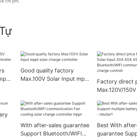
ề chi phí.
Tự
rs
Good quality factory
 mppt
Max.100V Solar Input mppt
Factory direct 
er
solar charge controller
Max.120V/150V 
30A 40A 45A 6
Bluetooth/WIFI
ery
communication
charge controll
With after-sales guarantee
Best With after
Support Bluetooth/WIFI
guarantee Sup