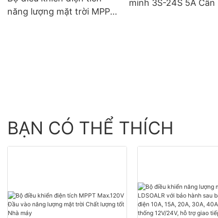
minh 3S-24S 5A Cân
năng lượng mặt trời MPPT
dòng điện cho LI-IO
60A-120A 12V 24V 48V
LIFEPO4 Pin Lithium 
Quản lý năng lượng hiệu
24V 48V
quả cao cho các hệ mặt
trời
BẠN CÓ THỂ THÍCH