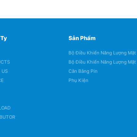
 Ty
Sản Phẩm
Bộ Điều Khiển Năng Lượng Mặt
UCTS
Bộ Điều Khiển Năng Lượng Mặt
 US
Cân Bằng Pin
CE
Phụ Kiện
LOAD
IBUTOR