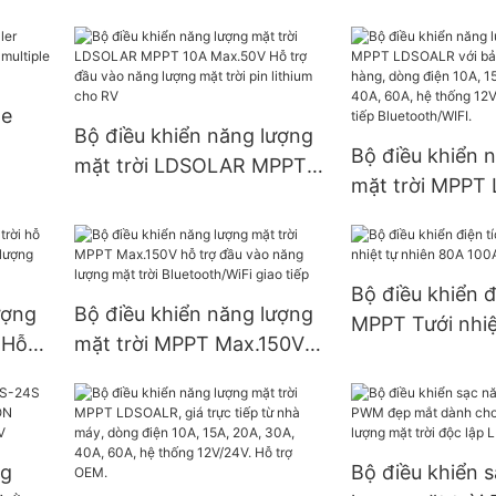
communication Fan
multiple batter
cooling solar charge
Company - ldso
controller mppt
ge
Bộ điều khiển năng lượng
Bộ điều khiển 
mặt trời LDSOLAR MPPT
rt
mặt trời MPPT
10A Max.50V Hỗ trợ đầu
s
với bảo hành s
vào năng lượng mặt trời
hàng, dòng điệ
pin lithium cho RV
20A, 30A, 40A,
Bộ điều khiển đ
thống 12V/24V,
ượng
Bộ điều khiển năng lượng
MPPT Tưới nhiệ
tiếp Bluetooth/
 Hỗ
mặt trời MPPT Max.150V
80A 100A Hỗ t
ượng
hỗ trợ đầu vào năng lượng
mặt trời Bluetooth/WiFi
giao tiếp
ng
Bộ điều khiển 