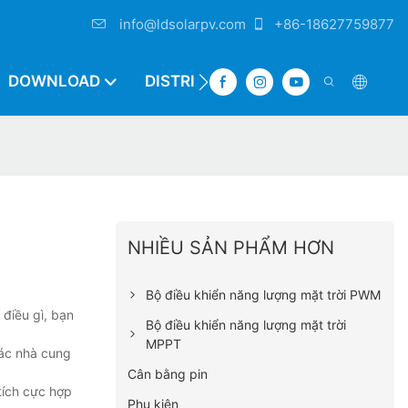
info@ldsolarpv.com
+86-18627759877
DOWNLOAD
DISTRIBUTOR
NHIỀU SẢN PHẨM HƠN
Bộ điều khiển năng lượng mặt trời PWM
 điều gì, bạn
Bộ điều khiển năng lượng mặt trời
MPPT
các nhà cung
Cân bằng pin
tích cực hợp
Phụ kiện