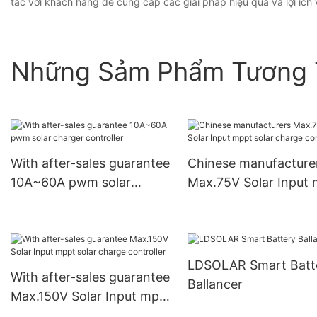
tác với khách hàng để cung cấp các giải pháp hiệu quả và lợi ích v
Những Sảm Phẩm Tương 
With after-sales guarantee
Chinese manufacture
10A~60A pwm solar
Max.75V Solar Input
charger controller
solar charge controll
LDSOLAR Smart Batt
With after-sales guarantee
Ballancer
Max.150V Solar Input mppt
solar charge controller