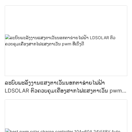
60A 12V/24V ລະບົບ ຮອງຮັບ OEM
ລະບົບພະລັງງານແສງຕາເວັນນອກຕາຂ່າຍໄຟຟ້າ
LDSOLAR ຕົວຄວບຄຸມເຄື່ອງສາກໄຟແສງຕາເວັນ pwm ທີ່
ເບິ່ງດີ