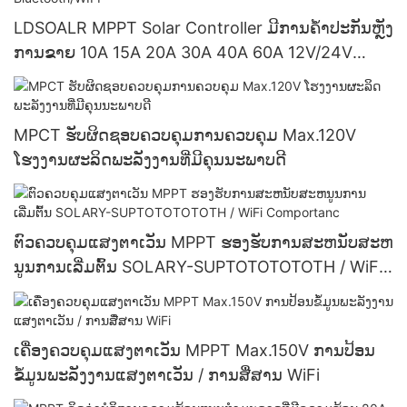
LDSOALR MPPT Solar Controller ມີການຄໍ້າປະກັນຫຼັງ
ການຂາຍ 10A 15A 20A 30A 40A 60A 12V/24V
ລະບົບຮອງຮັບການສື່ສານ Bluetooth/WIFI
MPCT ຮັບຜິດຊອບຄວບຄຸມການຄວບຄຸມ Max.120V
ໂຮງງານຜະລິດພະລັງງານທີ່ມີຄຸນນະພາບດີ
ຕົວຄວບຄຸມແສງຕາເວັນ MPPT ຮອງຮັບການສະຫນັບສະຫ
ນູນການເລີ່ມຕົ້ນ SOLARY-SUPTOTOTOTOTH / WiFi
Comportanc
ເຄື່ອງຄວບຄຸມແສງຕາເວັນ MPPT Max.150V ການປ້ອນ
ຂໍ້ມູນພະລັງງານແສງຕາເວັນ / ການສື່ສານ WiFi