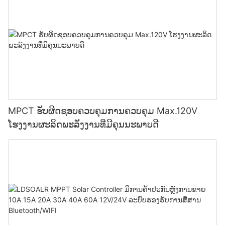
MPCT ຮັບຜິດຊອບຄວບຄຸມການຄວບຄຸມ Max.120V
ໂຮງງານຜະລິດພະລັງງານທີ່ມີຄຸນນະພາບດີ