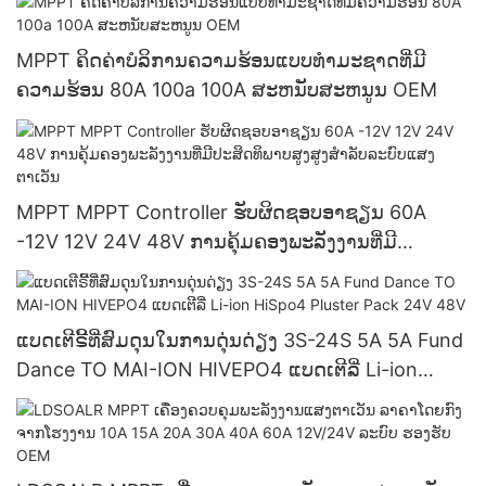
MPPT ຄິດຄ່າບໍລິການຄວາມຮ້ອນແບບທໍາມະຊາດທີ່ມີ
ຄວາມຮ້ອນ 80A 100a 100A ສະຫນັບສະຫນູນ OEM
MPPT MPPT Controller ຮັບຜິດຊອບອາຊຽນ 60A
-12V 12V 24V 48V ການຄຸ້ມຄອງພະລັງງານທີ່ມີ
ປະສິດທິພາບສູງສູງສໍາລັບລະບົບແສງຕາເວັນ
ແບດເຕີຣີ້ທີ່ສົມດຸນໃນການດຸ່ນດ່ຽງ 3S-24S 5A 5A Fund
Dance TO MAI-ION HIVEPO4 ແບດເຕີລີ່ Li-ion
HiSpo4 Pluster Pack 24V 48V