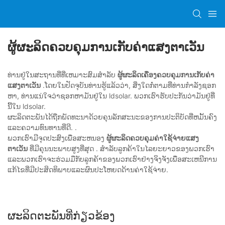
ຜູ້ຜະລິດຄວບຄຸມການເກັບຄ່າແສງຕາເວັນ
ທ່ານຢູ່ໃນສະຖານທີ່ທີ່ເຫມາະສົມສໍາລັບ
ຜູ້ຜະລິດເຄື່ອງຄວບຄຸມການເກັບຄ່າ
ແສງຕາເວັນ
.ໂດຍໃນປັດຈຸບັນທ່ານຮູ້ແລ້ວວ່າ, ສິ່ງໃດກໍ່ຕາມທີ່ທ່ານກໍາລັງຊອກ
ຫາ, ທ່ານແນ່ໃຈວ່າຊອກຫາມັນຢູ່ໃນ ldsolar. ພວກເຮົາຮັບປະກັນວ່າມັນຢູ່ທີ່
ນີ້ໃນ ldsolar.
ຜະລິດຕະພັນໄດ້ຖືກພັດທະນາດ້ວຍຄຸນລັກສະນະຂອງການປະຕິບັດທີ່ຫມັ້ນຄົງ
ແລະຄວາມທົນທານທີ່ດີ. .
ພວກເຮົາມີຈຸດປະສົງເພື່ອສະຫນອງ
ຜູ້ຜະລິດຄວບຄຸມຄ່າໃຊ້ຈ່າຍແສງ
ຕາເວັນ
ທີ່ມີຄຸນນະພາບສູງທີ່ສຸດ . ສໍາລັບລູກຄ້າໃນໄລຍະຍາວຂອງພວກເຮົາ
ແລະພວກເຮົາຈະຮ່ວມມືກັບລູກຄ້າຂອງພວກເຮົາຢ່າງຈິງຈັງເພື່ອສະເຫນີການ
ແກ້ໄຂທີ່ມີປະສິດທິພາບແລະຜົນປະໂຫຍດດ້ານຄ່າໃຊ້ຈ່າຍ.
ຜະ​ລິດ​ຕະ​ພັນ​ທີ່​ກ່ຽວ​ຂ້ອງ