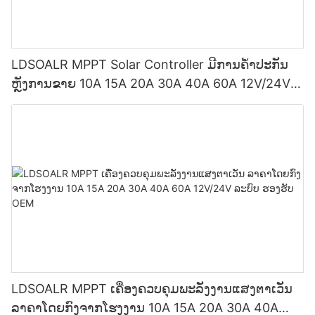
LDSOALR MPPT Solar Controller ມີການຄໍ້າປະກັນ
ຫຼັງການຂາຍ 10A 15A 20A 30A 40A 60A 12V/24V
ລະບົບຮອງຮັບການສື່ສານ Bluetooth/WIFI
LDSOALR MPPT ເຄື່ອງຄວບຄຸມພະລັງງານແສງຕາເວັນ
ລາຄາໂດຍກົງຈາກໂຮງງານ 10A 15A 20A 30A 40A