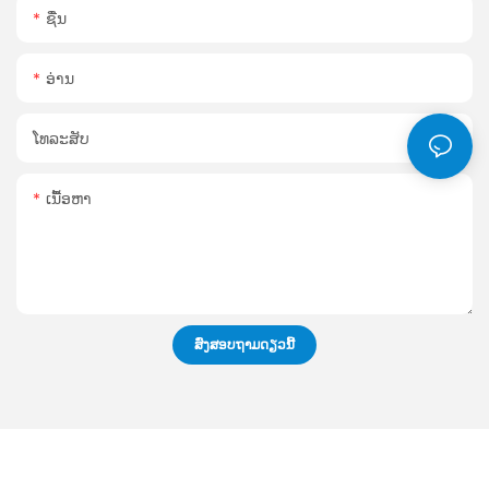
ຊື່ນ
ອ່ານ
ໂທລະສັບ
ເນື້ອຫາ
ສົ່ງສອບຖາມດຽວນີ້