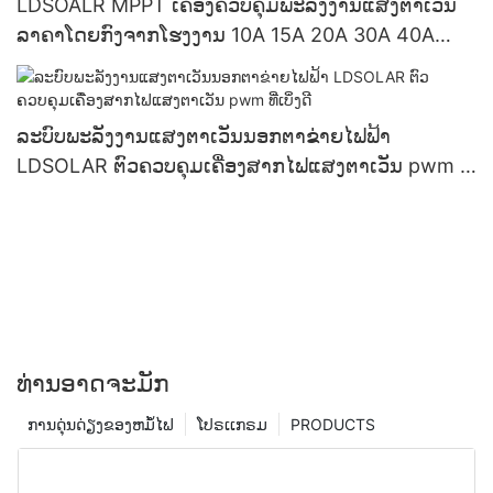
LDSOALR MPPT ເຄື່ອງຄວບຄຸມພະລັງງານແສງຕາເວັນ
ລາຄາໂດຍກົງຈາກໂຮງງານ 10A 15A 20A 30A 40A
60A 12V/24V ລະບົບ ຮອງຮັບ OEM
ລະບົບພະລັງງານແສງຕາເວັນນອກຕາຂ່າຍໄຟຟ້າ
LDSOLAR ຕົວຄວບຄຸມເຄື່ອງສາກໄຟແສງຕາເວັນ pwm ທີ່
ເບິ່ງດີ
ທ່ານອາດຈະມັກ
ການດຸ່ນດ່ຽງຂອງຫມໍ້ໄຟ
ໂປຣເເກຣມ
PRODUCTS