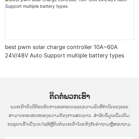
best pwm solar charge controller 10A~60A
24V/48V Auto Support multiple battery types
ຕິດ​ຕໍ່​ພວກ​ເຮົາ
ພວກເຮົາຍິນດີຕ້ອນຮັບການອອກແບບແລະຄວາມຄິດທີ່ກໍານົດເອງແລະ
ສາມາດຕອບສະຫນອງຄວາມຕ້ອງການສະເພາະ. ສໍາລັບຂໍ້ມູນເພີ່ມເຕີມ,
ກະລຸນາເຂົ້າເບິ່ງເວບໄຊທ໌ຫຼືຕິດຕໍ່ພວກເຮົາໂດຍກົງກັບຄໍາຖາມຫຼືສອບຖາມ.