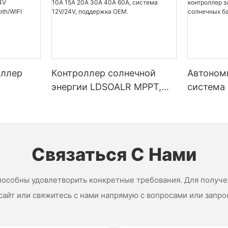
оллер
Контроллер солнечной
Автоном
энергии LDSOALR MPPT,
система
цена от производителя,
привлек
 20A 30A
10A 15A 20A 30A 40A 60A,
контрол
система 12V/24V,
устройс
зь
поддержка OEM.
батарей
Связаться С Нами
пособны удовлетворить конкретные требования. Для получ
сайт или свяжитесь с нами напрямую с вопросами или запро