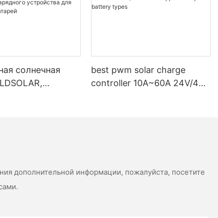
ная солнечная
best pwm solar charge
 LDSOLAR,
controller 10A~60A 24V/48V
ательный ШИМ-
Auto Support multiple
лер зарядного
battery types
тва для солнечных
ения дополнительной информации, пожалуйста, посетите
сами.