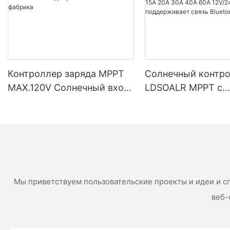
Контроллер заряда MPPT
Солнечный контр
MAX.120V Солнечный вход
LDSOALR MPPT с
хорошего качества
послепродажной
фабрика
гарантией 10A 15A
40A 60A 12V/24V
поддерживает свя
Bluetooth/WIFI
Мы приветствуем пользовательские проекты и идеи и с
веб-