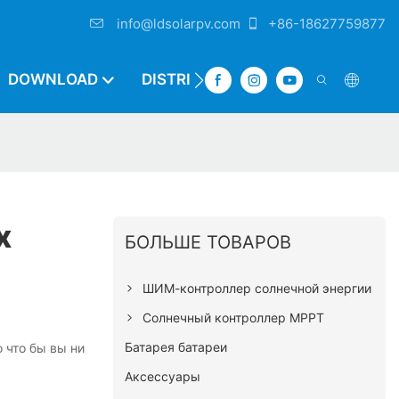
info@ldsolarpv.com
+86-18627759877
DOWNLOAD
DISTRIBUTOR
х
БОЛЬШЕ ТОВАРОВ
ШИМ-контроллер солнечной энергии
Солнечный контроллер MPPT
Батарея батареи
о что бы вы ни
Аксессуары