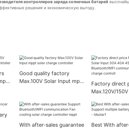
изводителя контроллеров заряда солнечных батарей
высочайше
 эффективные решения и экономическую выгоду.
rs
Good quality factory
 mppt
Max.100V Solar Input mppt
Factory direct 
er
solar charge controller
Max.120V/150V 
30A 40A 45A 6
Bluetooth/WIFI
ery
communication
charge controll
With after-sales guarantee
Best With after