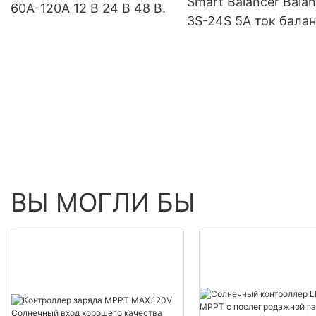
Smart Balancer Balan
60A-120A 12 В 24 В 48 В.
3S-24S 5A ток бала
для лития литий-ли
LifePO4 24 В 48 В
ВЫ МОГЛИ БЫ