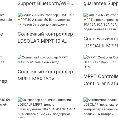
Support Bluetooth/WIFI
guarantee Sup
communication Fan
multiple batter
cooling solar charge
Company - ldso
controller mppt
ge
Солнечный контроллер
Солнечный ко
LDSOLAR MPPT 10 А
LDSOALR MPPT
rt
макс. 50 В, поддержка
послепродажн
s
литиевой батареи для
гарантией 10A
автодома
30A 40A 60A 1
Солнечный контроллер
поддерживает
MPPT Controlle
MPPT MAX.150V
лер
Bluetooth/WIFI
Controller Natu
Солнечный вход
Dissipation 80a
я
поддержка O
/Wi -