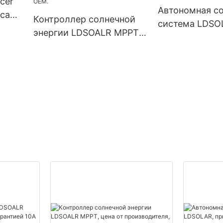
cer
Автономная с
нса
Контроллер солнечной
система LDSO
тий-
энергии LDSOALR MPPT,
привлекатель
цена от производителя,
контроллер за
10A 15A 20A 30A 40A
устройства дл
60A, система 12V/24V,
солнечных ба
поддержка OEM.