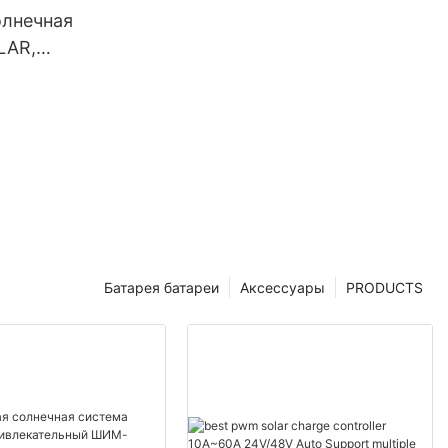
олнечная
LAR,
ный ШИМ-
рядного
я
тарей
Батарея батареи
Аксессуары
PRODUCTS