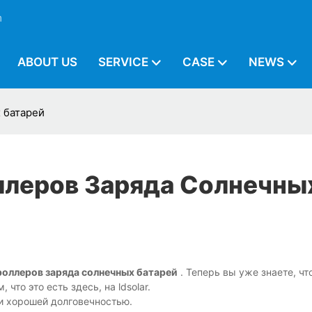
m
ABOUT US
SERVICE
CASE
NEWS
 батарей
ллеров Заряда Солнечны
роллеров заряда солнечных батарей
. Теперь вы уже знаете, чт
 что это есть здесь, на ldsolar.
и хорошей долговечностью.