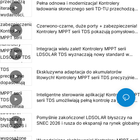
Pełna odnowa i modernizacja! Kontrolery
ładowania słonecznego serii TD-TU przechodzą
iterację wydajności, aby zapewnić wysokiej
jakości wrażenia z instalacji fotowoltaicznej poza
siecią
Czerwono-czarne, duże porty + zabezpieczenia!
Kontrolery MPPT serii TDS pokazują pomysłowość
w szczegółach
Integracja wielu zalet! Kontrolery MPPT serii
LDSOLAR TDS wyznaczają nowy standard w
branży
Ekskluzywna adaptacja do akumulatorów
litowych! Kontrolery MPPT serii TDS precyzyjnie
dopasowują się do akumulatorów litowych,
zapewniając bezpieczne i wydajne ładowanie.
Inteligentne sterowanie aplikacją! Kontrolery MPPT
serii TDS umożliwiają pełną kontrolę za pomocą
telefonu komórkowego
Pomyślnie zakończone! LDSOLAR błyszczy na
SNEC 2026 i rusza do ekspansji na rynek globalny