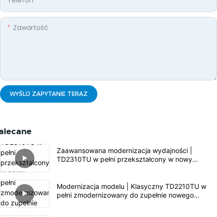
Zawartość
WYŚLIJ ZAPYTANIE TERAZ
alecane
Zaawansowana modernizacja wydajności |
TD2310TU w pełni przekształcony w nowy
regulator ładowania słonecznego TD2312TU
Modernizacja modelu | Klasyczny TD2210TU w
pełni zmodernizowany do zupełnie nowego
regulatora ładowania słonecznego TD2212TU