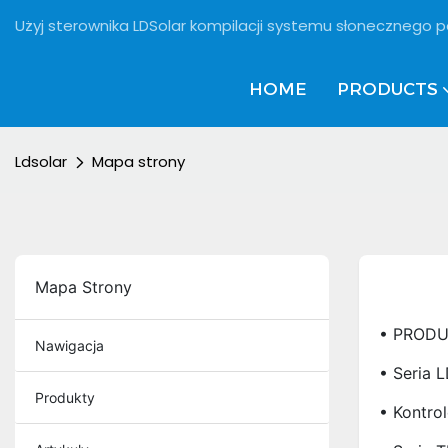
Użyj sterownika LDSolar kompilacji systemu słonecznego p
HOME
PRODUCTS
Ldsolar
Mapa strony
Mapa Strony
• PROD
Nawigacja
• Seria 
Produkty
• Kontro