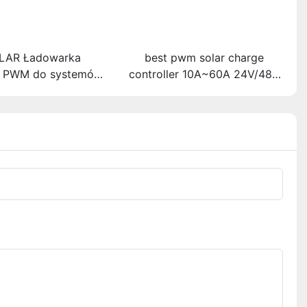
LAR Ładowarka
best pwm solar charge
a PWM do systemów
controller 10A~60A 24V/48V
 poza siecią, ładnie
Auto Support multiple battery
yglądająca
types