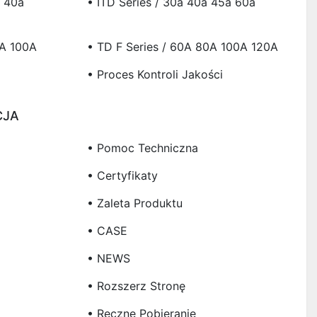
a 40a
• ITD Series / 30a 40a 45a 60a
0A 100A
• TD F Series / 60A 80A 100A 120A
• Proces Kontroli Jakości
CJA
• Pomoc Techniczna
• Certyfikaty
• Zaleta Produktu
• CASE
• NEWS
• Rozszerz Stronę
• Ręczne Pobieranie