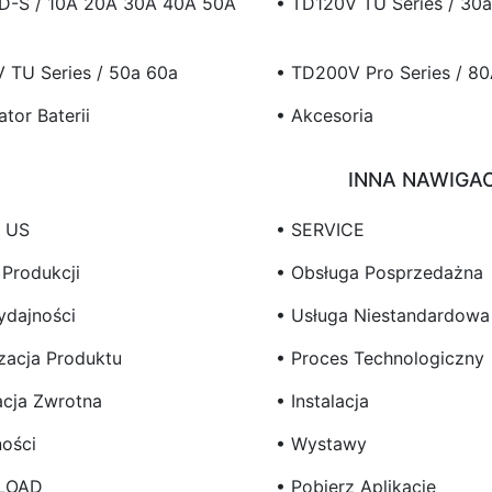
TD-S / 10A 20A 30A 40A 50A
• TD120V TU Series / 30
 TU Series / 50a 60a
• TD200V Pro Series / 8
ator Baterii
• Akcesoria
INNA NAWIGA
 US
• SERVICE
 Produkcji
• Obsługa Posprzedażna
ydajności
• Usługa Niestandardowa
izacja Produktu
• Proces Technologiczny
acja Zwrotna
• Instalacja
ności
• Wystawy
LOAD
• Pobierz Aplikację