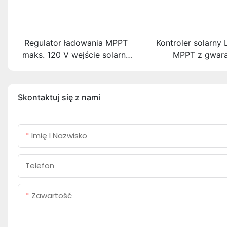
Regulator ładowania MPPT
Kontroler solarn
maks. 120 V wejście solarne
MPPT z gwara
Dobra jakość fabryczna
posprzedażową 10
30A 40A 60A S
12V/24V Obsługa k
Skontaktuj się z nami
Bluetooth/W
Imię I Nazwisko
Telefon
Zawartość