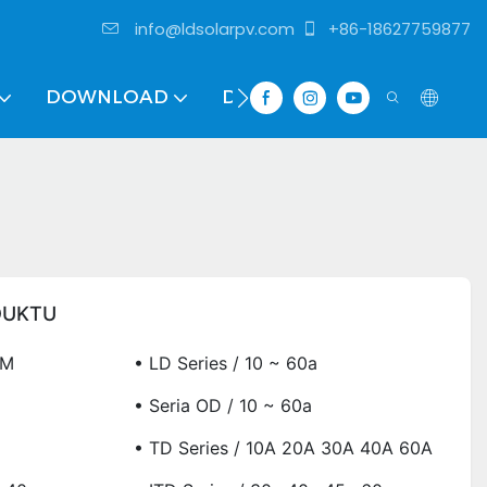
info@ldsolarpv.com
+86-18627759877
DOWNLOAD
DISTRIBUTOR
DUKTU
WM
• LD Series / 10 ~ 60a
• Seria OD / 10 ~ 60a
• TD Series / 10A 20A 30A 40A 60A