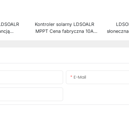
y LDSOALR
Kontroler solarny LDSOALR
LDSO
ncją
MPPT Cena fabryczna 10A
słoneczn
A 15A 20A
15A 20A 30A 40A 60A
solarnych
ystem
System 12V/24V Wsparcie
w
omunikacji
OEM
IFI
E-Mail