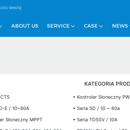
oza siecią
ABOUT US
SERVICE
CASE
NEWS
KATEGORIA PRO
UCTS
• Kontroler Słoneczny P
LD-E / 10~60A
• Seria SD / 10 ~ 60a
ler Słoneczny MPPT
• Seria TD50V / 10A