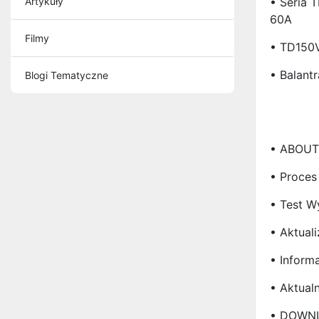
Artykuły
• Seria 
60A
Filmy
• TD150V
• Balantr
Blogi Tematyczne
• ABOUT
• Proces
• Test W
• Aktual
• Inform
• Aktual
• DOWN