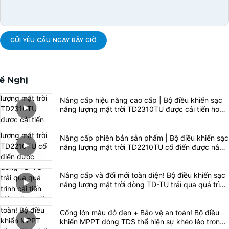
GỬI YÊU CẦU NGAY BÂY GIỜ
ề Nghị
Nâng cấp hiệu năng cao cấp | Bộ điều khiển sạc
năng lượng mặt trời TD2310TU được cải tiến hoàn
toàn thành TD2312TU mới.
Nâng cấp phiên bản sản phẩm | Bộ điều khiển sạc
năng lượng mặt trời TD2210TU cổ điển được nâng
cấp hoàn toàn lên dòng TD2212TU hoàn toàn mới.
Nâng cấp và đổi mới toàn diện! Bộ điều khiển sạc
năng lượng mặt trời dòng TD-TU trải qua quá trình
cải tiến hiệu năng để mang đến trải nghiệm điện
mặt trời độc lập chất lượng cao.
Cổng lớn màu đỏ đen + Bảo vệ an toàn! Bộ điều
khiển MPPT dòng TDS thể hiện sự khéo léo trong