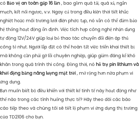
có
Bảo vệ an toàn gấp 16 lần
, bao gồm quá tải, quá xả, ngắn
mạch, kết nối ngược, v.v. Ngay cả trong điều kiện thời tiết khắc
nghiệt hoặc môi trường lưới điện phức tạp, nó vẫn có thể đảm bảo
hệ thống hoạt động ổn định. Việc tích hợp công nghệ nhận dạng
tự động 12V/24V giúp loại bỏ thao tác chuyển đổi điện áp thủ
công tẻ nhạt. Người lắp đặt có thể hoàn tất việc triển khai thiết bị
mà không cần phải gỡ lỗi chuyên nghiệp, giúp giảm đáng kể khó
khăn trong quá trình thi công. Đồng thời, nó
hỗ trợ pin lithium và
khởi động bằng năng lượng mặt trời
, mở rộng hơn nữa phạm vi
ứng dụng.
Bạn muốn biết bộ điều khiển với thiết kế tinh tế này hoạt động như
thế nào trong các tình huống thực tế? Hãy theo dõi các báo
cáo tiếp theo và chúng tôi sẽ tiết lộ phạm vi ứng dụng thị trường
của TD2106 cho bạn.