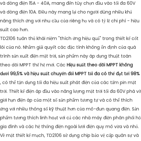
và dòng điện 15A - 40A, mang đến tùy chọn đầu vào tối đa 60V
và dòng điện 10A. Điều này mang lại cho người dùng nhiều khả
năng thích ứng với nhu cầu của riêng họ và có tỷ lệ chi phí - hiệu
suất cao hơn.
TD2106 tuân thủ khái niệm "thích ứng hiệu quả" trong thiết kế cốt
lõi của nó. Nhằm giải quyết các đặc tính không ổn định của quá
trình sản xuất điện mặt trời, sản phẩm này áp dụng thuật toán
theo dõi MPPT thế hệ mới. Các
Hiệu suất theo dõi MPPT không
dưới 99,5% và hiệu suất chuyển đổi MPPT tối đa có thể đạt tới 98%
, có thể tận dụng tối đa hiệu suất phát điện của các tấm pin mặt
trời. Thiết kế điện áp đầu vào năng lượng mặt trời tối đa 60V phá vỡ
giới hạn điện áp của một số sản phẩm tương tự và có thể thích
ứng với nhiều thông số kỹ thuật hơn của mô-đun quang điện. Sản
phẩm tương thích linh hoạt với cả các nhà máy điện phân phối hộ
gia đình và các hệ thống điện ngoài lưới điện quy mô vừa và nhỏ.
Về mặt thiết kế mạch, TD2106 sử dụng chip bảo vệ cấp quân sự và