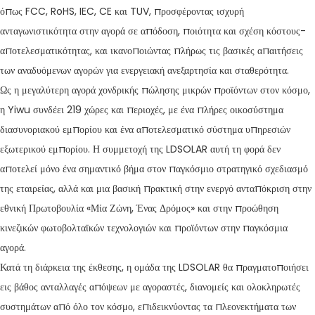
όπως FCC, RoHS, IEC, CE και TUV, προσφέροντας ισχυρή
ανταγωνιστικότητα στην αγορά σε απόδοση, ποιότητα και σχέση κόστους-
αποτελεσματικότητας, και ικανοποιώντας πλήρως τις βασικές απαιτήσεις
των αναδυόμενων αγορών για ενεργειακή ανεξαρτησία και σταθερότητα.
Ως η μεγαλύτερη αγορά χονδρικής πώλησης μικρών προϊόντων στον κόσμο,
η Yiwu συνδέει 219 χώρες και περιοχές, με ένα πλήρες οικοσύστημα
διασυνοριακού εμπορίου και ένα αποτελεσματικό σύστημα υπηρεσιών
εξωτερικού εμπορίου. Η συμμετοχή της LDSOLAR αυτή τη φορά δεν
αποτελεί μόνο ένα σημαντικό βήμα στον παγκόσμιο στρατηγικό σχεδιασμό
της εταιρείας, αλλά και μια βασική πρακτική στην ενεργό ανταπόκριση στην
εθνική Πρωτοβουλία «Μία Ζώνη, Ένας Δρόμος» και στην προώθηση
κινεζικών φωτοβολταϊκών τεχνολογιών και προϊόντων στην παγκόσμια
αγορά.
Κατά τη διάρκεια της έκθεσης, η ομάδα της LDSOLAR θα πραγματοποιήσει
εις βάθος ανταλλαγές απόψεων με αγοραστές, διανομείς και ολοκληρωτές
συστημάτων από όλο τον κόσμο, επιδεικνύοντας τα πλεονεκτήματα των