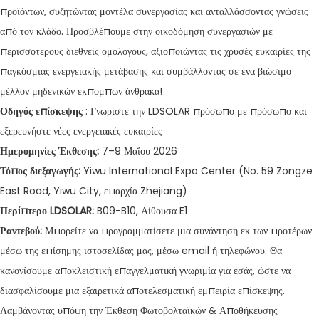
προϊόντων, συζητώντας μοντέλα συνεργασίας και ανταλλάσσοντας γνώσεις
από τον κλάδο. Προσβλέπουμε στην οικοδόμηση συνεργασιών με
περισσότερους διεθνείς ομολόγους, αξιοποιώντας τις χρυσές ευκαιρίες της
παγκόσμιας ενεργειακής μετάβασης και συμβάλλοντας σε ένα βιώσιμο
μέλλον μηδενικών εκπομπών άνθρακα!
Οδηγός επίσκεψης
: Γνωρίστε την LDSOLAR πρόσωπο με πρόσωπο και
εξερευνήστε νέες ενεργειακές ευκαιρίες
Ημερομηνίες Έκθεσης:
7–9 Μαΐου 2026
Τόπος διεξαγωγής:
Yiwu International Expo Center (No. 59 Zongze
East Road, Yiwu City, επαρχία Zhejiang)
Περίπτερο LDSOLAR:
B09-B10, Αίθουσα E1
Ραντεβού:
Μπορείτε να προγραμματίσετε μια συνάντηση εκ των προτέρων
μέσω της επίσημης ιστοσελίδας μας, μέσω email ή τηλεφώνου. Θα
κανονίσουμε αποκλειστική επαγγελματική γνωριμία για εσάς, ώστε να
διασφαλίσουμε μια εξαιρετικά αποτελεσματική εμπειρία επίσκεψης.
Λαμβάνοντας υπόψη την Έκθεση Φωτοβολταϊκών & Αποθήκευσης