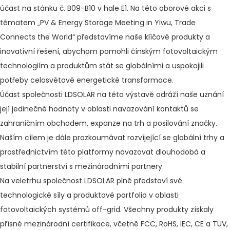
účast na stánku č. B09-B10 v hale E1. Na této oborové akci s
tématem „PV & Energy Storage Meeting in Yiwu, Trade
Connects the World“ představíme naše klíčové produkty a
inovativní řešení, abychom pomohli čínským fotovoltaickým
technologiím a produktům stát se globálními a uspokojili
potřeby celosvětové energetické transformace.
Účast společnosti LDSOLAR na této výstavě odráží naše uznání
její jedinečné hodnoty v oblasti navazování kontaktů se
zahraničním obchodem, expanze na trh a posilování značky.
Naším cílem je dále prozkoumávat rozvíjející se globální trhy a
prostřednictvím této platformy navazovat dlouhodobá a
stabilní partnerství s mezinárodními partnery.
Na veletrhu společnost LDSOLAR plně představí své
technologické síly a produktové portfolio v oblasti
fotovoltaických systémů off-grid. Všechny produkty získaly
přísné mezinárodní certifikace, včetně FCC, RoHS, IEC, CE a TUV,