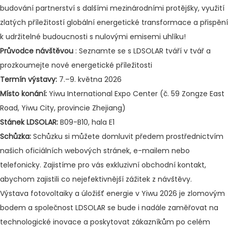
budování partnerství s dalšími mezinárodními protějšky, využití
zlatých příležitostí globální energetické transformace a přispění
k udržitelné budoucnosti s nulovými emisemi uhlíku!
Průvodce návštěvou
: Seznamte se s LDSOLAR tváří v tvář a
prozkoumejte nové energetické příležitosti
Termín výstavy:
7.–9. května 2026
Místo konání:
Yiwu International Expo Center (č. 59 Zongze East
Road, Yiwu City, provincie Zhejiang)
Stánek LDSOLAR:
B09-B10, hala E1
Schůzka:
Schůzku si můžete domluvit předem prostřednictvím
našich oficiálních webových stránek, e-mailem nebo
telefonicky. Zajistíme pro vás exkluzivní obchodní kontakt,
abychom zajistili co nejefektivnější zážitek z návštěvy.
Výstava fotovoltaiky a úložišť energie v Yiwu 2026 je zlomovým
bodem a společnost LDSOLAR se bude i nadále zaměřovat na
technologické inovace a poskytovat zákazníkům po celém