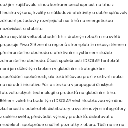
což jim zajišťovalo silnou konkurenceschopnost na trhu z
hlediska výkonu, kvality a nákladové efektivity a dobře splňovaly
základní požadavky rozvíjejících se trhů na energetickou
nezávislost a stabilitu.
Jako největší velkoobchodní trh s drobným zbožím na světě
propojuje Yiwu 219 zemí a regionů s kompletním ekosystémem
přeshraničního obchodu a efektivním systémem služeb
zahraničního obchodu. Účast společnosti LDSOLAR tentokrát
není jen důležitým krokem v globálním strategickém
uspořádání společnosti, ale také klíčovou praxí v aktivní reakci
na národní iniciativu Pás a stezka a v propagaci čínských
fotovoltaických technologií a produktů na globálním trhu.
Během veletrhu bude tým LDSOLAR vést hloubkovou výměnu
zkušeností s odběrateli, distributory a systémovými integrátory
z celého světa, předvádět výhody produktů, diskutovat o
modelech spolupráce a sdílet poznatky z oboru. Těšíme se na