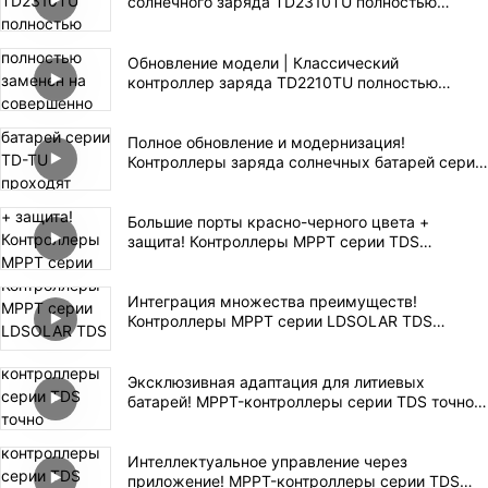
солнечного заряда TD2310TU полностью
переработан до новой модели TD2312TU
Обновление модели | Классический
контроллер заряда TD2210TU полностью
заменен на совершенно новый контроллер
заряда солнечных батарей TD2212TU.
Полное обновление и модернизация!
Контроллеры заряда солнечных батарей серии
TD-TU проходят усовершенствование для
обеспечения высококачественного
автономного электроснабжения.
Большие порты красно-черного цвета +
защита! Контроллеры MPPT серии TDS
демонстрируют продуманность деталей.
Интеграция множества преимуществ!
Контроллеры MPPT серии LDSOLAR TDS
устанавливают новый стандарт в отрасли.
Эксклюзивная адаптация для литиевых
батарей! MPPT-контроллеры серии TDS точно
подбирают тип литиевых батарей для
безопасной и эффективной зарядки.
Интеллектуальное управление через
приложение! MPPT-контроллеры серии TDS