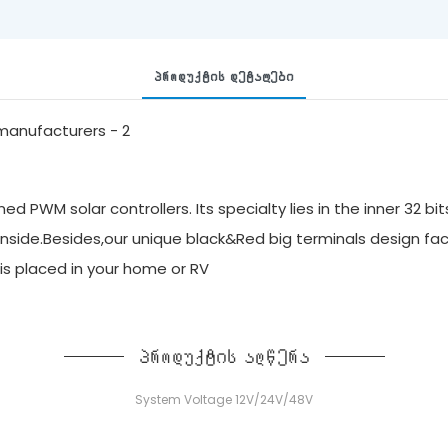
Პროდუქტის Დეტალები
 PWM solar controllers. Its specialty lies in the inner 32 bi
inside.Besides,our unique black&Red big terminals design faci
it is placed in your home or RV
პროდუქტის აღწერა
System Voltage 12V/24V/48V