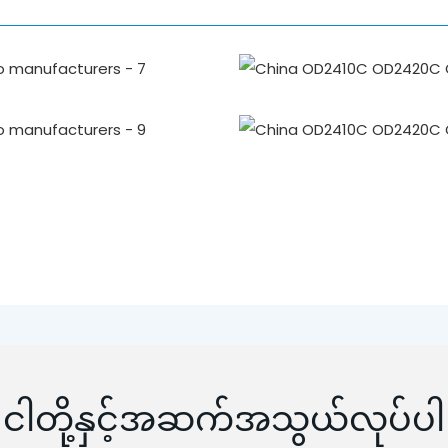
ငါတို့နှင့်အဆက်အသွယ်လုပ်ပါ