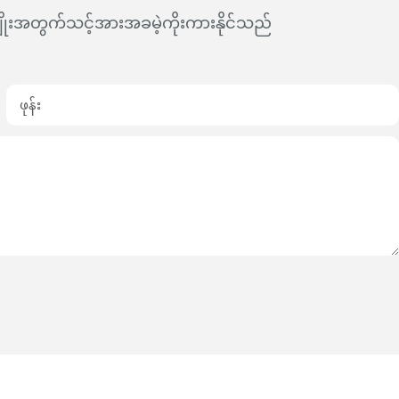
းမျိုးအတွက်သင့်အားအခမဲ့ကိုးကားနိုင်သည်
ဖုန်း