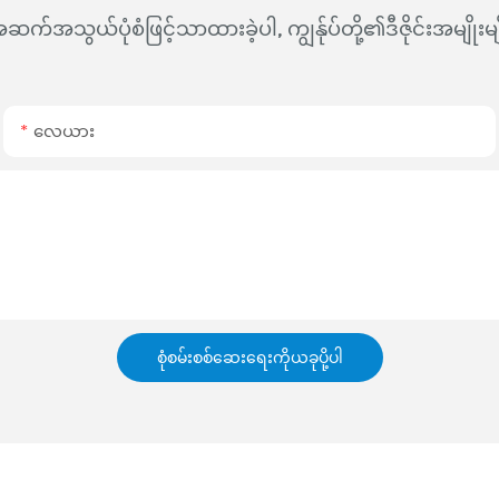
က်အသွယ်ပုံစံဖြင့်သာထားခဲ့ပါ, ကျွန်ုပ်တို့၏ဒီဇိုင်းအမျို
လေယား
စုံစမ်းစစ်ဆေးရေးကိုယခုပို့ပါ