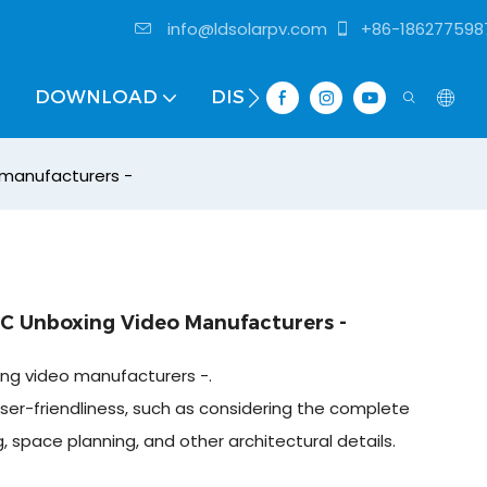
info@ldsolarpv.com
+86-186277598
DOWNLOAD
DISTRIBUTOR
manufacturers -
 Unboxing Video Manufacturers -
g video manufacturers -.
er-friendliness, such as considering the complete
, space planning, and other architectural details.