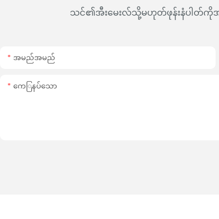
သင်၏အီးမေးလ်သို့မဟုတ်ဖုန်းနံပါတ်ကိုအဆ
အမည်အမည်
ကေြနပ်သော