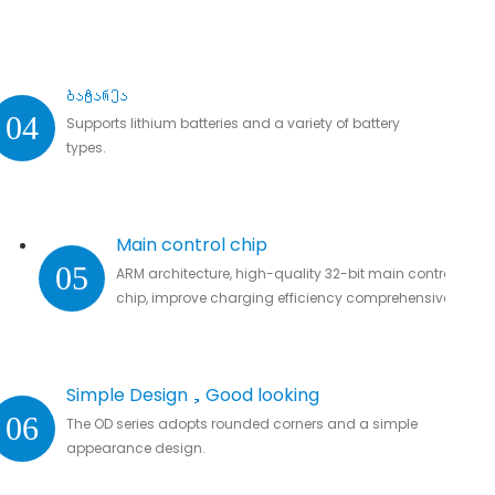
ბატარეა
04
Supports lithium batteries and a variety of battery
types.
Main control chip
05
ARM architecture, high-quality 32-bit main control
chip, improve charging efficiency comprehensively.
Simple Design，Good looking
06
The OD series adopts rounded corners and a simple
appearance design.