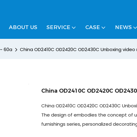
ABOUT US
SERVICE
CASE
NEWS
0 ~ 60a
China OD2410C OD2420C OD2430C Unboxing video 
China OD2410C OD2420C OD2430C
China OD2410C OD2420C OD2430C Unboxin
The design of embodies the concept of us
furnishings series, personalized decorating