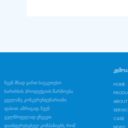
Კჲმო
ჩვენ მზად ვართ საუკეთესო
HOME
ხარისხის პროდუქციის წარმოება
PRODU
ყველაზე კონკურენტუნარიანი
ABOUT
ფასით. ამრიგად, ჩვენ
SERVIC
გულწრფელად ვწვევთ
CASE
დაინტერესებულ კომპანიებს, რომ
NEWS