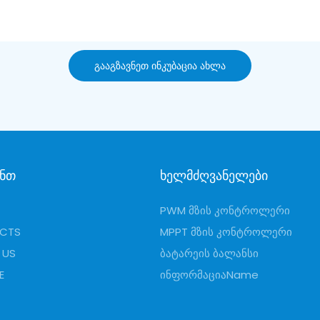
Tracer Dream Series- ით, Power დიაპაზონი 15A-
დან 80A და ძაბვაა 12V-24V-48V. იმპორტირებული
32-ბიტიანი ჩიპების და თვითგანვითარი MPPT
ᲒᲐᲐᲒᲖᲐᲕᲜᲔᲗ ᲘᲜᲙᲣᲑᲐᲪᲘᲐ ᲐᲮᲚᲐ
ალგორითმის ახალი თაობის გამოყენებით,
კონტროლერს აქვს უფრო მაღალი შერჩევის სიზუსტე
და რეაგირების უფრო
ანთ
Ხელმძღვანელები
PWM Მზის Კონტროლერი
CTS
MPPT Მზის Კონტროლერი
 US
Ბატარეის Ბალანსი
E
ᲘნფორმაციაName