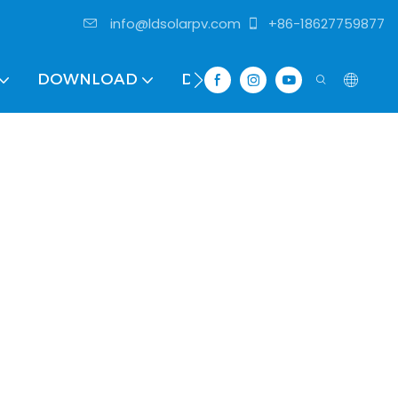
info@ldsolarpv.com
+86-18627759877
DOWNLOAD
DISTRIBUTOR