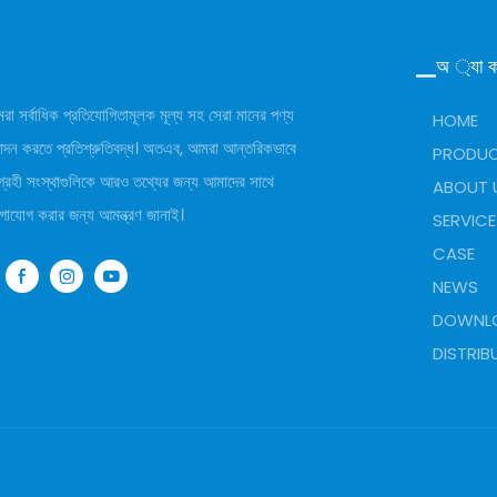
▁অ ্যা ক
রা সর্বাধিক প্রতিযোগিতামূলক মূল্য সহ সেরা মানের পণ্য
HOME
্পাদন করতে প্রতিশ্রুতিবদ্ধ। অতএব, আমরা আন্তরিকভাবে
PRODU
্রহী সংস্থাগুলিকে আরও তথ্যের জন্য আমাদের সাথে
ABOUT 
গাযোগ করার জন্য আমন্ত্রণ জানাই।
SERVICE
CASE
NEWS
DOWNL
DISTRI