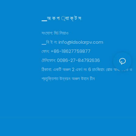
▁অ ক প ্যা ক্ ট স
সংযোগ: মি। লিয়াও
▁নি ই ল:
info@ldsolarpv.com
ফোন: +86-18627759877
টেলিফোন: 0086-27-84792636
ঠিকানা: একটি অঞ্চল 2 এফ। নং 6 চাংজিয়াং রোড অর্থনৈতিক ও
প্রযুক্তিগত উন্নয়ন অঞ্চল উহান চীন