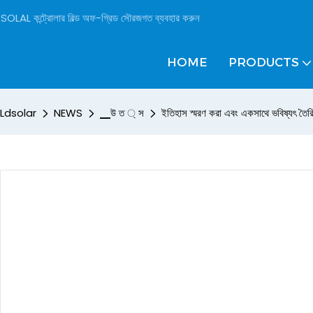
SOLAL কন্ট্রোলার বিল্ড অফ-গ্রিড সৌরজগত ব্যবহার করুন
HOME
PRODUCTS
Ldsolar
NEWS
▁উ ত ্ স
ইতিহাস স্মরণ করা এবং একসাথে ভবিষ্যৎ তৈ