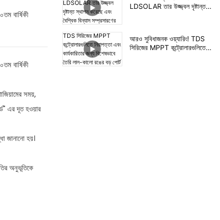
LDSOLAR তার উজ্জ্বল দৃষ্টান্ত
০তম বার্ষিকী
স্থাপন করেছে এবং বৈশ্বিক বিন্যাস
সম্প্রসারণের দিকে এগিয়ে যাচ্ছে।
আরও সুবিধাজনক ওয়্যারিং! TDS
সিরিজের MPPT কন্ট্রোলারগুলিতে
নিরাপত্তা এবং কার্যকারিতার জন্য
০তম বার্ষিকী
বিশেষভাবে তৈরি লাল-কালো রঙের বড়
পোর্ট রয়েছে।
োজিয়ামের সময়,
ড" এর দূত হওয়ার
্ধা জানানো হয়।
হতির অনুভূতিকে