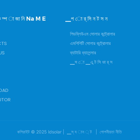
 ম্প া জা নি Na M E
▁প ো র্ সি ন ট স ন
পিডব্লিউএম সোলার কন্ট্রোলার
CTS
এমপিপিটি সোলার কন্ট্রোলার
US
ব্যাটারি ব্যালেন্সার
▁স ো ▁এ ন্ট সি ভা র্ স
OAD
BUTOR
কপিরাইট © 2025 ldsolar |
▁স্ য ান ্ ট
|
গোপনীয়তা নীতি