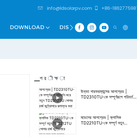
info@ldsolarpv.com
+86-186277598
DOWNLOAD
DISTRIBUTOR
▁প র ী ক্ষ া
উন্নত পারফরম্যান্সের আপগ্রেড |
TD2310TU-কে সম্পূর্ণরূপে পরিবর্তন
করে নতুন TD2312TU সোলার চার্জ
কন্ট্রোলারে রূপান্তর করা হয়েছে
মডেলের আপগ্রেড | ক্লাসিক
TD2210TU-কে সম্পূর্ণ নতুন
TD2212TU সোলার চার্জ কন্ট্রোলারে
আপগ্রেড করা হয়েছে