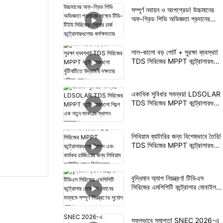
সম্পূর্ণ নবায়ন ও আপগ্রেড! উচ্চমানের
অফ-গ্রিড পিভি অভিজ্ঞতা প্রদানের
লক্ষ্যে টিডি-টিইউ সিরিজের সোলার চার্জ
কন্ট্রোলারগুলোর কর্মক্ষমতার পুনরাবৃত্তি
করা হয়েছে।
লাল-কালো বড় পোর্ট + সুরক্ষা ব্যবস্থা!
TDS সিরিজের MPPT কন্ট্রোলারগুলো
খুঁটিনাটিতে উদ্ভাবনী দক্ষতার পরিচয়
দেয়।
একাধিক সুবিধার সমন্বয়! LDSOLAR
TDS সিরিজের MPPT কন্ট্রোলারগুলো
শিল্পে এক নতুন মানদণ্ড স্থাপন করেছে।
লিথিয়াম ব্যাটারির জন্য বিশেষভাবে তৈরি!
TDS সিরিজের MPPT কন্ট্রোলারগুলো
নিরাপদ এবং কার্যকর চার্জিংয়ের জন্য
লিথিয়াম ব্যাটারির সাথে নির্ভুলভাবে
সামঞ্জস্যপূর্ণ।
বুদ্ধিমান অ্যাপ নিয়ন্ত্রণ! টিডিএস
সিরিজের এমপিপিটি কন্ট্রোলার মোবাইল
ফোনের মাধ্যমে সম্পূর্ণ নিয়ন্ত্রণের সুযোগ
দেয়।
সফলভাবে সমাপ্ত! SNEC 2026-এ