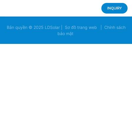
INQUIRY
Bản quyền © 2025 LDSolar |
Sơ đồ trang web
|
Chính sách
bảo mật